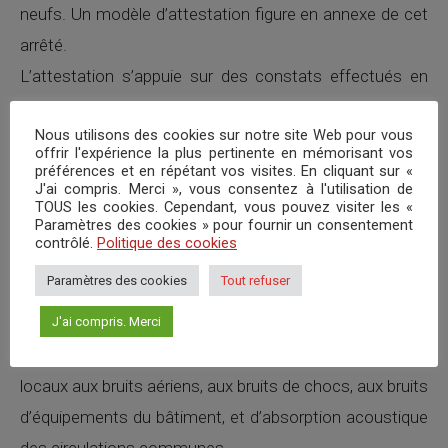
neufs. Un modèle d’attestation figure en annexe de cet
arrêté.
L’attestation s’appuie sur des constats effectués en
phases études et chantier, et, pour les opérations d’au
Nous utilisons des cookies sur notre site Web pour vous
moins 10 logements, sur des mesures acoustiques
offrir l'expérience la plus pertinente en mémorisant vos
réalisées à la fin des travaux de construction.
préférences et en répétant vos visites. En cliquant sur «
J'ai compris. Merci », vous consentez à l'utilisation de
Un guide d’accompagnement «Comprendre et gérer
TOUS les cookies. Cependant, vous pouvez visiter les «
Paramètres des cookies » pour fournir un consentement
l’attestation acoustique» (Janvier 2014) a été élaboré
contrôlé.
Politique des cookies
afin de faciliter l’application de cette réglementation.
Paramètres des cookies
Tout refuser
Les mesures acoustiques :
J'ai compris. Merci
La réglementation acoustique des bâtiments neufs
comporte des exigences de niveaux d’isolements des
locaux aux bruits aériens, aux bruits de chocs, aux bruits
d’équipements du bâtiment, et d’absorption acoustique